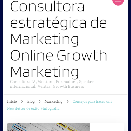
Consultora
estratégica de
Marketing
Online Growth
Marketing
Consultora IA,Mentora, Formadora, Speaker
internacional, Ventas, Growth Business
Inicio
Blog
Marketing
Consejos para hacer una
Newsletter de éxito #infografía