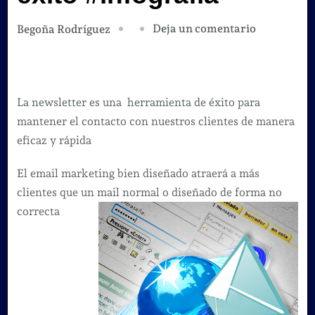
en
Deja un comentario
Begoña Rodríguez
Consejos
para
hacer
La newsletter es una herramienta de éxito para
una
mantener el contacto con nuestros clientes de manera
Newsletter
eficaz y rápida
de
éxito
El email marketing bien diseñado atraerá a más
#infografí
clientes que un mail normal o diseñado de forma no
correcta