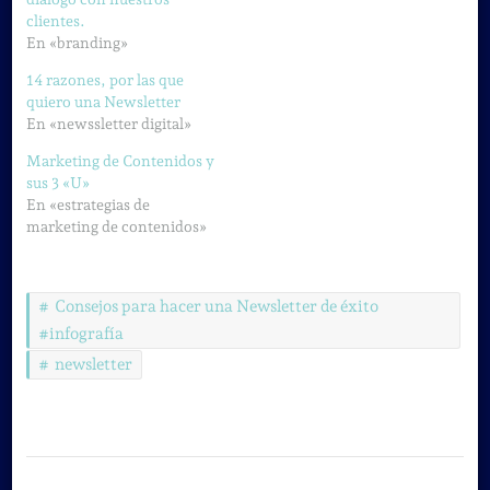
clientes.
En «branding»
14 razones, por las que
quiero una Newsletter
En «newssletter digital»
Marketing de Contenidos y
sus 3 «U»
En «estrategias de
marketing de contenidos»
Consejos para hacer una Newsletter de éxito
#infografía
newsletter