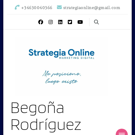
+34630040366
strategiaonline@gmail.com
Begoña
Rodríguez