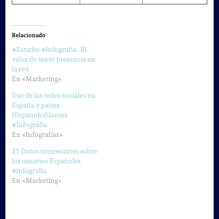
Relacionado
#Estudio #Infografía. El
valor de tener presencia en
la red
En «Marketing»
Uso de las redes sociales en
España y paises
Hispanohablantes
#Infografía
En «Infografías»
27 Datos interesantes sobre
los usuarios Españoles
#infografía
En «Marketing»