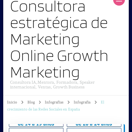
Consultora
estratégica de
Marketing
Online Growth
Marketing
Consultora IA,Mentora, Formadora, Speaker
internacional, Ventas, Growth Business
Inicio
Blog
Infografías
Infografia
El
crecimiento de las Redes Sociales en España