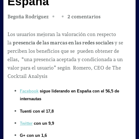
España
en
2 comentarios
Begoña Rodríguez
El
crecimiento
Los usuarios mejoran la valoración con respecto
de
la
presencia de las marcas en las redes sociales
y se
las
perciben los beneficios que se pueden obtener de
Redes
ellas
,
“una presencia aceptada y condicionada a un
Sociales
valor para el usuario” según Romero, CEO de The
en
Cocktail Analysis
España
Facebook
sigue liderando en España con el 56,5 de
internautas
Tuenti con el 17,8
Twitter
con un 9,9
G+ con un 1,6