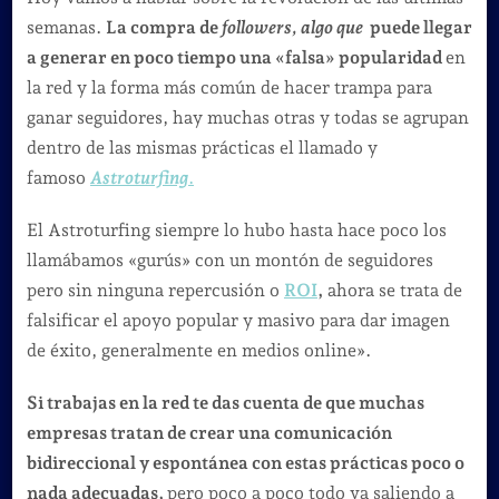
en
semanas.
La compra de
followers, algo que
puede llegar
las
a generar en poco tiempo una «falsa» popularidad
en
Redes
la red y la forma más común de hacer trampa para
Sociales
ganar seguidores, hay muchas otras y todas se agrupan
que
dentro de las mismas prácticas el llamado y
hacen
famoso
Astroturfing
.
algunos
El Astroturfing siempre lo hubo hasta hace poco los
#Communi
llamábamos «gurús» con un montón de seguidores
pero sin ninguna repercusión o
ROI
,
ahora se trata de
falsificar el apoyo popular y masivo para dar imagen
de éxito, generalmente en medios online».
Si trabajas en la red te das cuenta de que muchas
empresas tratan de crear una comunicación
bidireccional y espontánea con estas prácticas poco o
nada adecuadas,
pero poco a poco todo va saliendo a