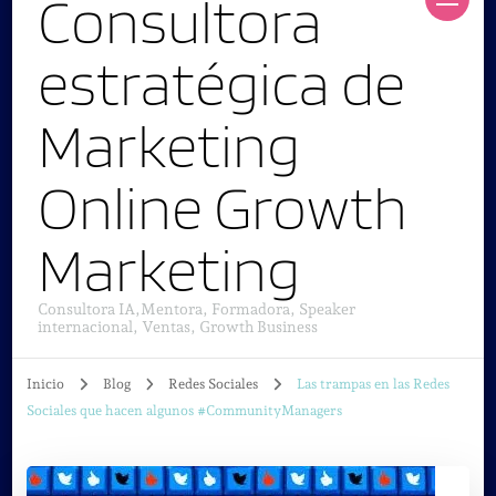
Consultora
estratégica de
Marketing
Online Growth
Marketing
Consultora IA,Mentora, Formadora, Speaker
internacional, Ventas, Growth Business
Inicio
Blog
Redes Sociales
Las trampas en las Redes
Sociales que hacen algunos #CommunityManagers