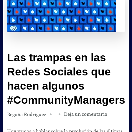
Las trampas en las
Redes Sociales que
hacen algunos
#CommunityManagers
en
Deja un comentario
Begoña Rodríguez
Las
trampas
Hoy vamos a hablar sobre la revolución de las últimas