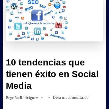
10 tendencias que
tienen éxito en Social
Media
en
Deja un comentario
Begoña Rodríguez
10