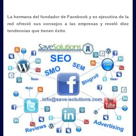
tendencias
que
La hermana del fundador de Facebook y ex ejecutiva de la
tienen
red ofreció sus consejos a las empresas y reveló diez
éxito
tendencias que tienen éxito
.
en
Social
Media