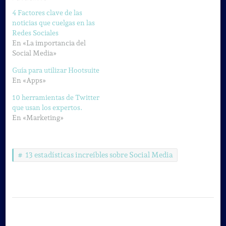
4 Factores clave de las
noticias que cuelgas en las
Redes Sociales
En «La importancia del
Social Media»
Guía para utilizar Hootsuite
En «Apps»
10 herramientas de Twitter
que usan los expertos.
En «Marketing»
13 estadísticas increíbles sobre Social Media