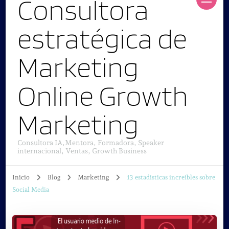
Consultora
estratégica de
Marketing
Online Growth
Marketing
Consultora IA,Mentora, Formadora, Speaker
internacional, Ventas, Growth Business
Inicio
Blog
Marketing
13 estadísticas increíbles sobre
Social Media