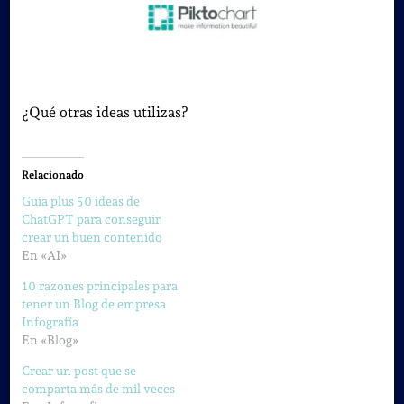
¿Qué otras ideas utilizas?
Relacionado
Guía plus 50 ideas de
ChatGPT para conseguir
crear un buen contenido
En «AI»
10 razones principales para
tener un Blog de empresa
Infografía
En «Blog»
Crear un post que se
comparta más de mil veces