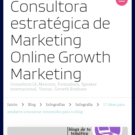
Consultora
estratégica de
Marketing
Online Growth
Marketing
Consultora IA,Mentora, Formadora, Speaker
internacional, Ventas, Growth Business
Inicio
Blog
Infografías
Infografia
17 ideas para
ayudarte a encontar contenidos para tu blog