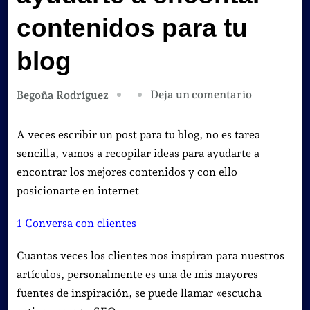
contenidos para tu
blog
en
Deja un comentario
Begoña Rodríguez
17
ideas
A veces escribir un post para tu blog, no es tarea
para
sencilla, vamos a recopilar ideas para ayudarte a
ayudarte
encontrar los mejores contenidos y con ello
a
posicionarte en internet
encontar
1 Conversa con clientes
contenidos
para
Cuantas veces los clientes nos inspiran para nuestros
tu
artículos, personalmente es una de mis mayores
blog
fuentes de inspiración, se puede llamar «escucha