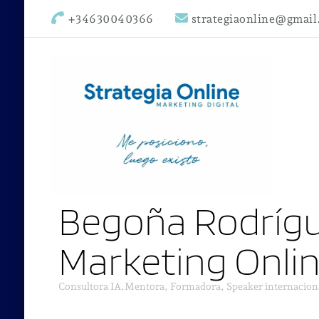
+34630040366
strategiaonline@gmai
Begoña Rodrígu
Marketing Onli
Consultora IA,Mentora, Formadora, Speaker internacion