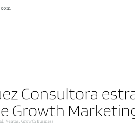
l.com
ez Consultora estra
ne Growth Marketin
al, Ventas, Growth Business