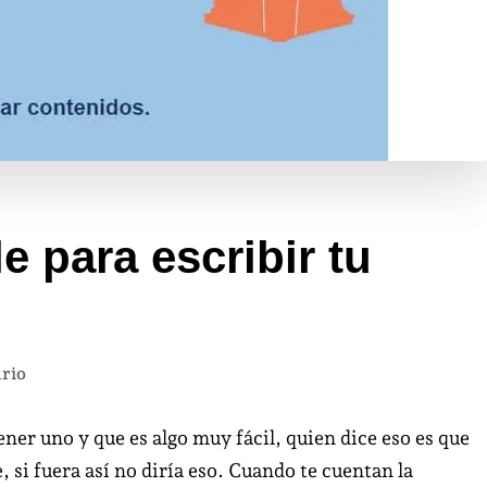
e para escribir tu
en
rio
Guía
imprescindible
er uno y que es algo muy fácil, quien dice eso es que
para
 si fuera así no diría eso. Cuando te cuentan la