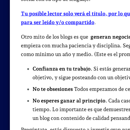
Tu posible lector solo verá el título, por l
para ser leído y/o compartido
.
Otro mito de los blogs es que
generan negoci
empieza con mucha paciencia y disciplina. Seg
como mínimo un año y medio. (Este es el pro
Confianza en tu trabajo
. Si estás gener
objetivo, y sigue posteando con un objeti
No te obsesiones
Todos empezamos de cero
No esperes ganar al principio
. Cada cas
tiempo. Lo importante es que demuestres
un blog con contenido de calidad pensando
Pregúntate, estás dispuesto a invertir gran par