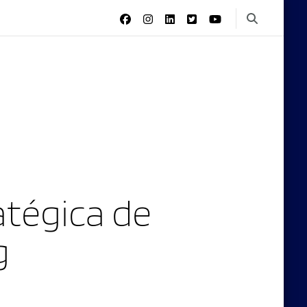
tégica de
g