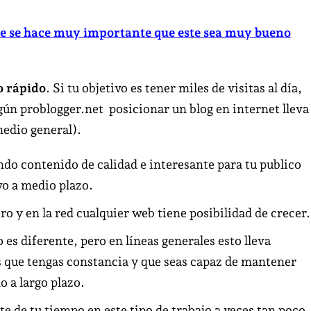
o que se hace muy importante que este sea muy bueno
o rápido
. Si tu objetivo es tener miles de visitas al día,
ún problogger.net posicionar un blog en internet lleva
medio general).
ando contenido de calidad e interesante para tu publico
vo a medio plazo.
 y en la red cualquier web tiene posibilidad de crecer.
o es diferente, pero en líneas generales esto lleva
 que tengas constancia y que seas capaz de mantener
 a largo plazo.
te de tu tiempo en este tipo de trabajo a veces tan poco