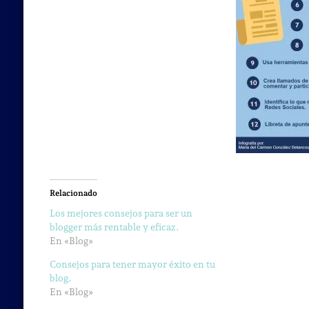
Relacionado
Los mejores consejos para ser un
blogger más rentable y eficaz.
En «Blog»
Consejos para tener mayor éxito en tu
blog.
En «Blog»