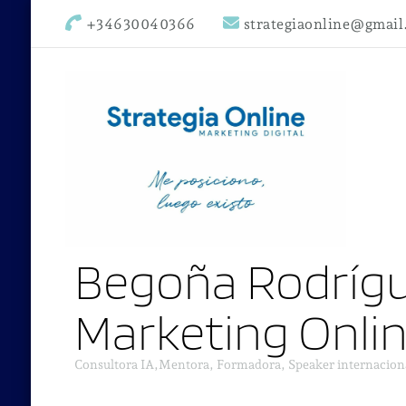
+34630040366
strategiaonline@gmai
Begoña Rodrígu
Marketing Onli
Consultora IA,Mentora, Formadora, Speaker internacion