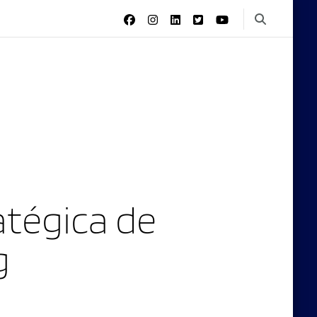
tégica de
g