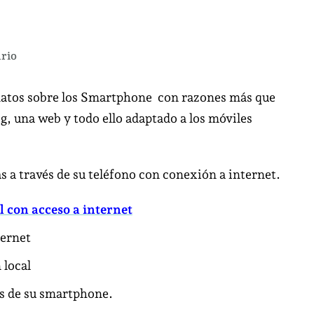
en
rio
8
de
datos sobre los Smartphone
con
razones más que
cada
g, una web y todo ello adaptado a los móviles
10
vídeos
se
 a través de su teléfono con conexión a internet.
ven
desde
 con acceso a internet
el
ternet
SmartPhone
 local
s de su smartphone.