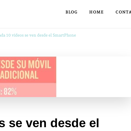
BLOG
HOME
CONT
ada 10 vídeos se ven desde el SmartPhone
s se ven desde el