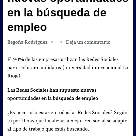
en la búsqueda de
empleo
en
Deja un comentario
Begoña Rodríguez
Las
Redes
El 90% de las empresas utilizan las Redes Sociales
Sociales
para reclutar candidatos (universidad internacional La
nuevas
Rioja)
oportunida
Las Redes Sociales han supuesto nuevas
en
oportunidades en la búsqueda de empleo
la
búsqueda
¿Es necesario estar en todas las Redes Sociales? Según
de
tu perfil hay que localizar la mejor red social se adapte
empleo
al tipo de trabajo que estás buscando.