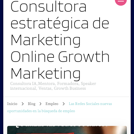
Consultora
estratégica de
Marketing
Online Growth
Marketing
Consultora IA,Mentora, Formadora, Speaker
internacional, Ventas, Growth Business
Inicio
Blog
Empleo
Las Redes Sociales nuevas
oportunidades en la búsqueda de empleo