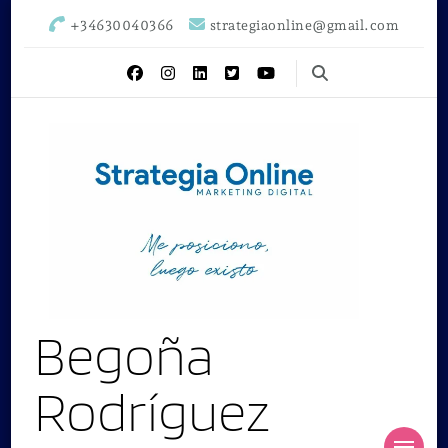
+34630040366
strategiaonline@gmail.com
Begoña
Rodríguez