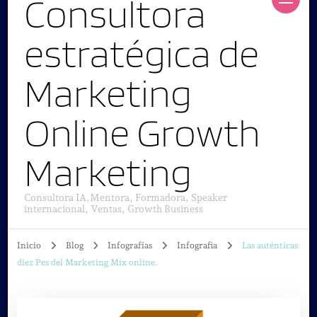
Consultora
estratégica de
Marketing
Online Growth
Marketing
Consultora IA,Mentora, Formadora, Speaker
internacional, Ventas, Growth Business
Inicio
Blog
Infografías
Infografia
Las auténticas
diez Pes del Marketing Mix online.