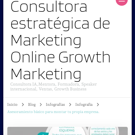
Consultora
estratégica de
Marketing
Online Growth
Marketing
Consultora IA,Mentora, Formadora, Speaker
internacional, Ventas, Growth Business
Inicio
Blog
Infografías
Infografia
Asesoramiento básico para montar tu propia empresa.