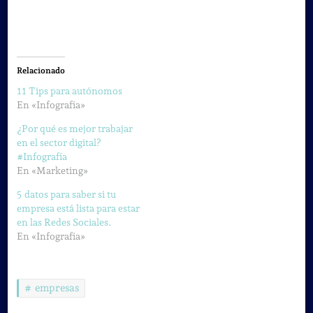
Relacionado
11 Tips para autónomos
En «Infografia»
¿Por qué es mejor trabajar
en el sector digital?
#Infografía
En «Marketing»
5 datos para saber si tu
empresa está lista para estar
en las Redes Sociales.
En «Infografia»
empresas