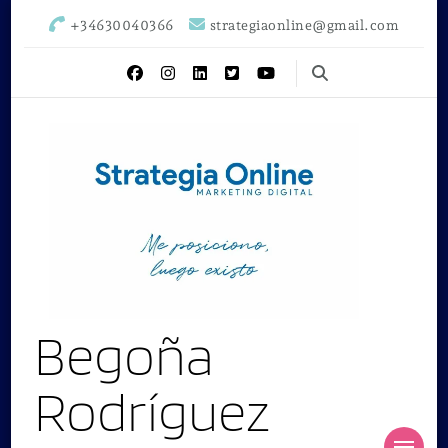
+34630040366
strategiaonline@gmail.com
Begoña
Rodríguez