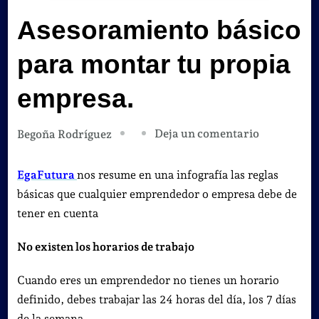
Asesoramiento básico
para montar tu propia
empresa.
en
Deja un comentario
Begoña Rodríguez
Asesorami
básico
EgaFutura
nos resume en una infografía las reglas
para
básicas que cualquier emprendedor o empresa debe de
montar
tener en cuenta
tu
No existen los horarios de trabajo
propia
empresa.
Cuando eres un emprendedor no tienes un horario
definido, debes trabajar las 24 horas del día, los 7 días
de la semana.