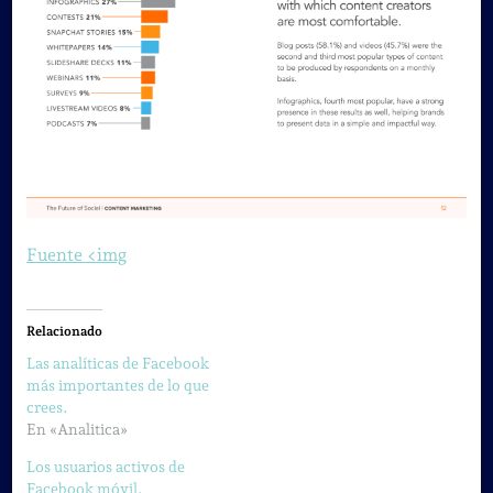
Fuente <img
Relacionado
Las analíticas de Facebook
más importantes de lo que
crees.
En «Analitica»
Los usuarios activos de
Facebook móvil.