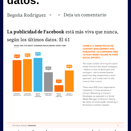
datos.
en
Deja un comentario
Begoña Rodríguez
Facebook
publicidad
La publicidad de Facebook
está más viva que nunca,
más
según los últimos datos. El 61
viva
que
nunca,
según
los
últimos
datos.