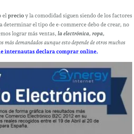
6
datos
o el
precio
y la comodidad siguen siendo de los factores
sobre
a determinar el tipo de e-commerce debo de crear, no
Usuarios
emos lograr más ventas,
la electrónica, ropa,
y
los más demandados aunque esto depende de otros muchos
Comercio
e internautas declara comprar online.
eléctronico