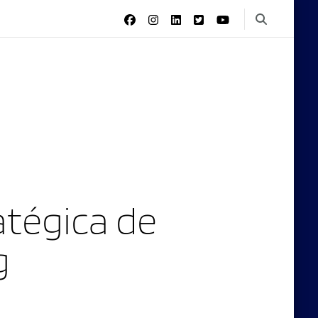
tégica de
g