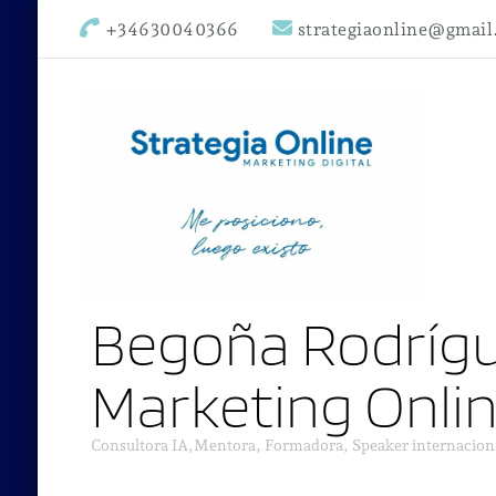
+34630040366
strategiaonline@gmai
Begoña Rodrígu
Marketing Onli
Consultora IA,Mentora, Formadora, Speaker internacion