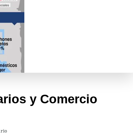
arios y Comercio
en
rio