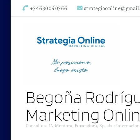
+34630040366
strategiaonline@gmai
Begoña Rodrígu
Marketing Onli
Consultora IA,Mentora, Formadora, Speaker internacion