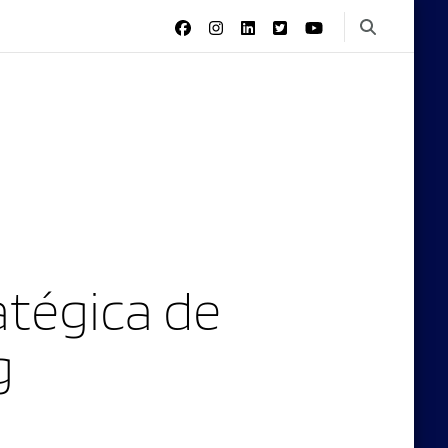
tégica de
g