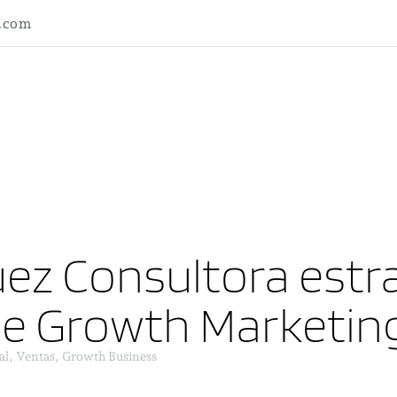
l.com
ez Consultora estra
ne Growth Marketin
al, Ventas, Growth Business