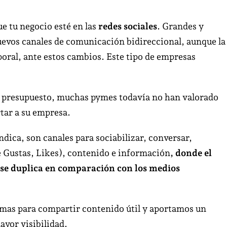
Razones
más
 tu negocio esté en las
redes sociales
. Grandes y
que
uevos canales de comunicación bidireccional, aunque la
importantes
ral, ante estos cambios. Este tipo de empresas
para
estar
en
e presupuesto, muchas pymes todavía no han valorado
la
tar a su empresa.
Redes
Sociales
dica, son canales para sociabilizar, conversar,
profesionales.
 Gustas, Likes), contenido e información
, donde el
 se duplica en comparación con los medios
rmas para compartir contenido útil y aportamos un
ayor visibilidad.