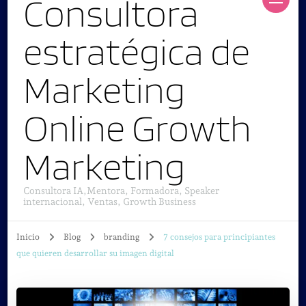
Consultora
estratégica de
Marketing
Online Growth
Marketing
Consultora IA,Mentora, Formadora, Speaker
internacional, Ventas, Growth Business
Inicio
Blog
branding
7 consejos para principiantes
que quieren desarrollar su imagen digital