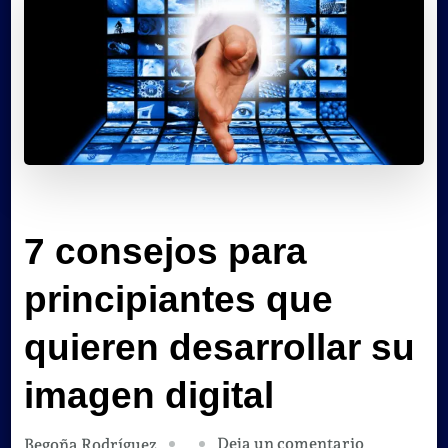
7 consejos para
principiantes que
quieren desarrollar su
imagen digital
en
Deja un comentario
Begoña Rodríguez