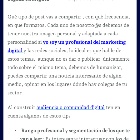
7
consejos
Qué tipo de post vas a compartir , con qué frecuencia,
para
en que formatos. Cada uno de nosotro@s debemos de
principiant
tener nuestra imagen personal y adaptada a cada
que
personalidad si
yo soy un profesional del marketing
quieren
digital
y las redes sociales, lo ideal es que hable de
desarrollar
estos temas, aunque no es dar o publicar únicamente
su
todo sobre el mismo tema, debemos de humanizar,
imagen
puedes compartir una noticia interesante de algún
digital
medio, opinar en los lugares dónde hay colegas de tu
sector.
Al construir
audiencia o comunidad digital
ten en
cuenta algunos de estos tips
Rango profesional y segmentación de los que te
van a leer
: Es interesante interactuar con los de