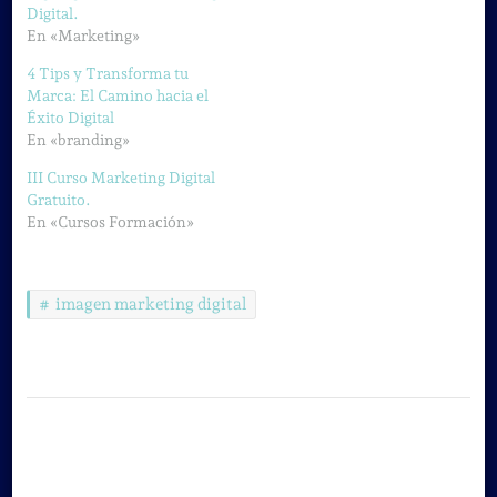
Digital.
En «Marketing»
4 Tips y Transforma tu
Marca: El Camino hacia el
Éxito Digital
En «branding»
III Curso Marketing Digital
Gratuito.
En «Cursos Formación»
imagen marketing digital