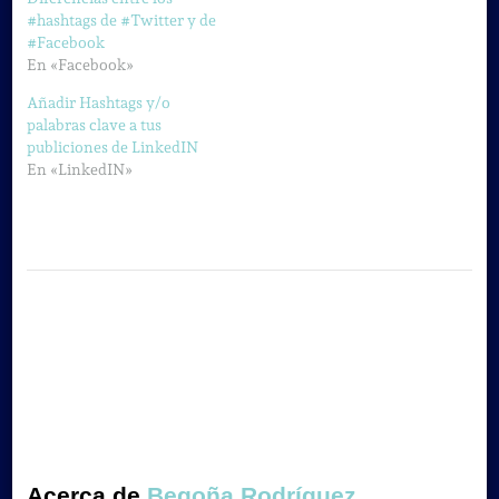
#hashtags de #Twitter y de
#Facebook
En «Facebook»
Añadir Hashtags y/o
palabras clave a tus
publiciones de LinkedIN
En «LinkedIN»
Acerca de
Begoña Rodríguez