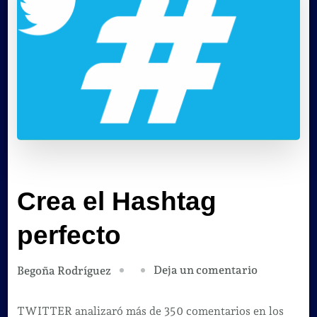
Crea el Hashtag
perfecto
en
Deja un comentario
Begoña Rodríguez
Crea
el
TWITTER analizaró más de 350 comentarios en los