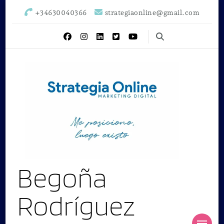
+34630040366
strategiaonline@gmail.com
Begoña
Rodríguez