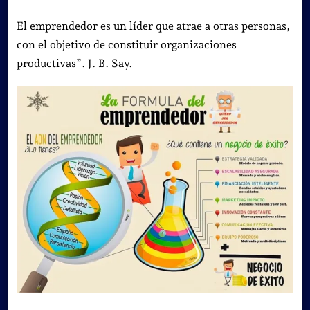
Descubre
si
El emprendedor es un líder que atrae a otras personas,
tienes
con el objetivo de constituir organizaciones
ADN
productivas”. J. B. Say.
Emprended