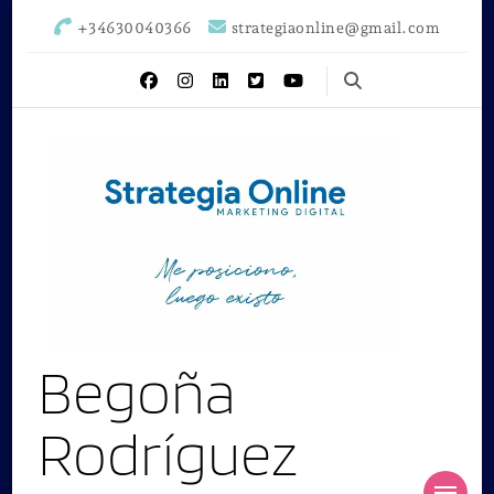
+34630040366
strategiaonline@gmail.com
Begoña
Rodríguez