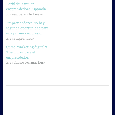
Perfil de la mujer
emprendedora Española
En «emperendedores»
Emprendedores No hay
segunda oportunidad para
una primera impresión
En «Emprender»
Curso Marketing digital y
Tres libros para el
emprendedor.
En «Cursos Formación»