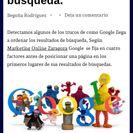
búsqueda.
en
Deja un comentario
Begoña Rodríguez
Descubrim
como
Detectamos algunos de los trucos de como Google llega
ordena
a ordenar los resultados de búsqueda, Según
Google
Marketing Online Zaragoza
Google se fija en cuatro
los
factores antes de posicionar una página en los
resultados
primeros lugares de sus resultados de búsquedas.
de
búsqueda.