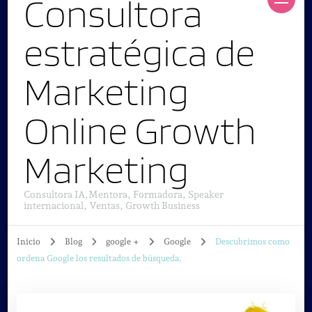
Consultora
estratégica de
Marketing
Online Growth
Marketing
Consultora IA,Mentora, Formadora, Speaker
internacional, Ventas, Growth Business
Inicio
Blog
google +
Google
Descubrimos como
ordena Google los resultados de búsqueda.