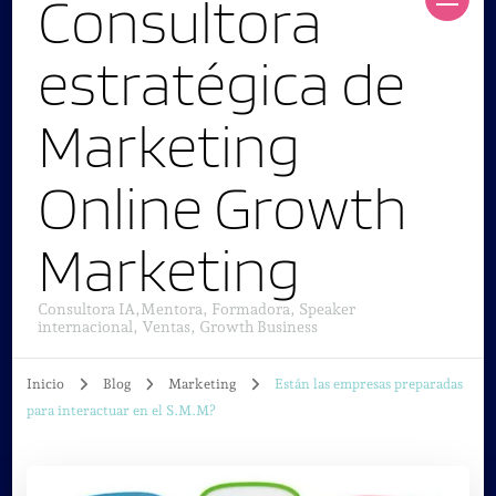
Consultora
estratégica de
Marketing
Online Growth
Marketing
Consultora IA,Mentora, Formadora, Speaker
internacional, Ventas, Growth Business
Inicio
Blog
Marketing
Están las empresas preparadas
para interactuar en el S.M.M?