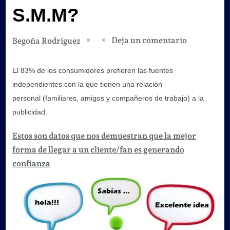
S.M.M?
en
Deja un comentario
Begoña Rodríguez
Están
las
El 83% de los consumidores prefieren las fuentes
empresas
independientes con la que tienen una relación
preparadas
personal
(familiares, amigos y compañeros de trabajo) a la
para
publicidad.
interactua
Estos son datos que nos demuestran que la mejor
en
forma de llegar a un cliente/fan es generando
el
confianza
S.M.M?