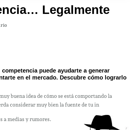
tencia… Legalmente
en
rio
Espía
a
tu
competencia…
Legalmente
u competencia puede ayudarte a generar
antarte en el mercado. Descubre cómo lograrlo
a muy buena idea de cómo se está comportando la
erda considerar muy bien la fuente de tu in
es a medias y rumores.