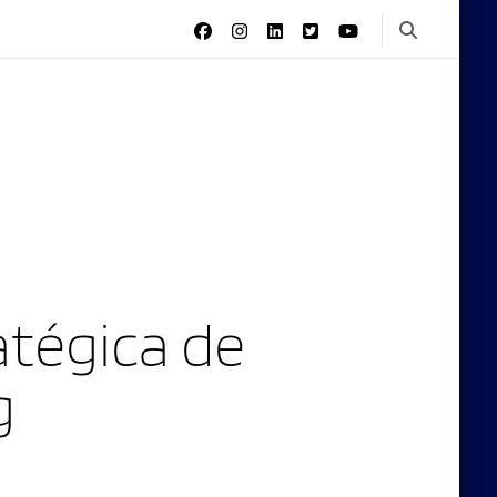
tégica de
g