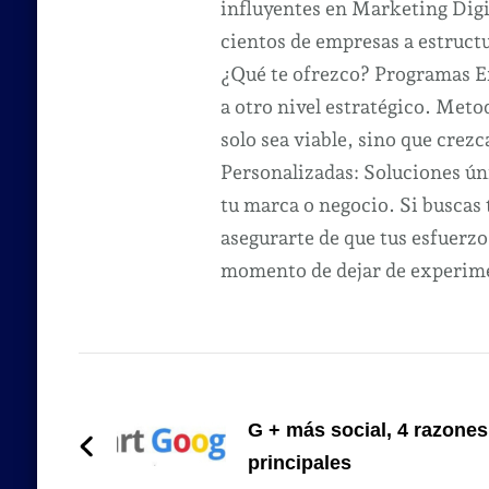
influyentes en Marketing Dig
cientos de empresas a estruct
¿Qué te ofrezco? Programas Ex
a otro nivel estratégico. Met
solo sea viable, sino que crezc
Personalizadas: Soluciones úni
tu marca o negocio. Si buscas
asegurarte de que tus esfuerzo
momento de dejar de experimen
Navegación
de
G + más social, 4 razones
entradas
principales