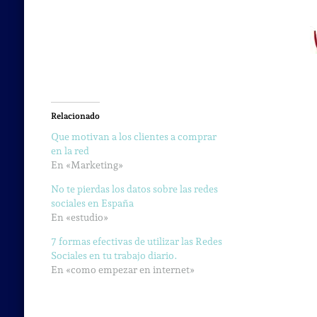
Relacionado
Que motivan a los clientes a comprar
en la red
En «Marketing»
No te pierdas los datos sobre las redes
sociales en España
En «estudio»
7 formas efectivas de utilizar las Redes
Sociales en tu trabajo diario.
En «como empezar en internet»