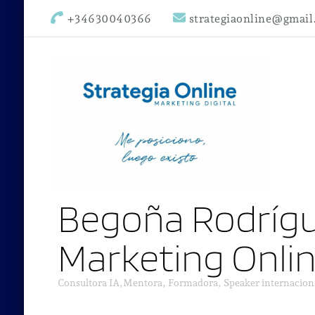
+34630040366
strategiaonline@gmai
Begoña Rodrígu
Marketing Onli
Consultora IA,Mentora, Formadora, Speaker internacion