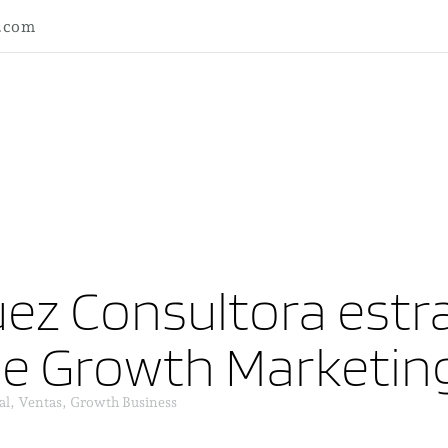
l.com
ez Consultora estra
ne Growth Marketin
al, Ventas, Growth Business