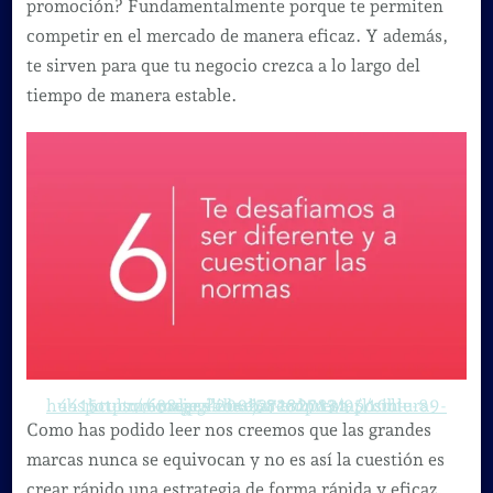
promoción? Fundamentalmente porque te permiten
competir en el mercado de manera eficaz. Y además,
te sirven para que tu negocio crezca a lo largo del
tiempo de manera estable.
https://image.slidesharecdn.com/l10n-4415culturecodees-200227182013/95/cultura-hubspot-cmo-crear-la-mejor-empresa-posible-89-638.jpg?cb=1582827821
Como has podido leer nos creemos que las grandes
marcas nunca se equivocan y no es así la cuestión es
crear rápido una estrategia de forma rápida y eficaz.