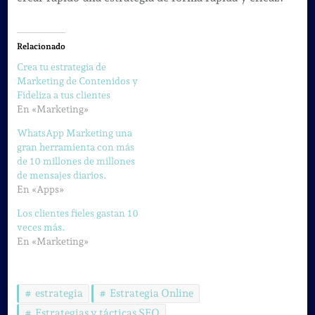
Relacionado
Crea tu estrategia de
Marketing de Contenidos y
Fideliza a tus clientes
En «Marketing»
WhatsApp Marketing una
gran herramienta con más
de 10 millones de millones
de mensajes diarios.
En «Apps»
Los clientes fieles gastan 10
veces más.
En «Marketing»
estrategia
Estrategia Online
Estrategias y tácticas SEO