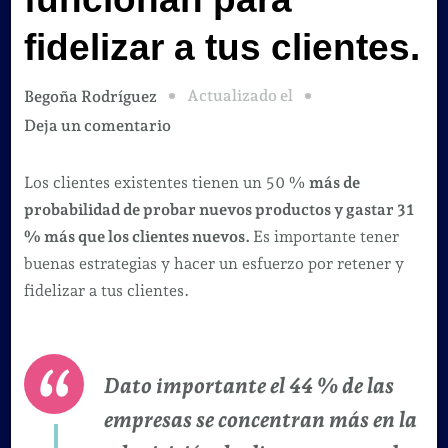
fidelizar a tus clientes.
Actualizado el
Begoña Rodríguez
en
Deja un comentario
10
ejemplos
Los clientes existentes tienen un 50 %
más de
de
probabilidad de probar nuevos productos y gastar 31
estrategias
% más que los clientes nuevos.
Es importante tener
que
buenas estrategias y hacer un esfuerzo por retener y
funcionan
fidelizar a tus clientes.
para
fidelizar
a
Dato importante el 44 % de las
tus
empresas se concentran más en la
clientes.