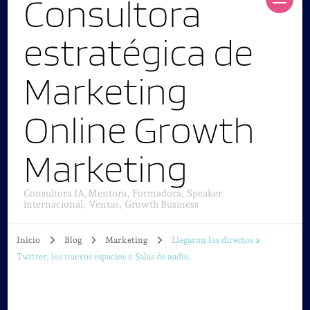
Consultora
estratégica de
Marketing
Online Growth
Marketing
Consultora IA,Mentora, Formadora, Speaker
internacional, Ventas, Growth Business
Inicio
Blog
Marketing
Llegaron los directos a
Twitter, los nuevos espacios o Salas de audio.