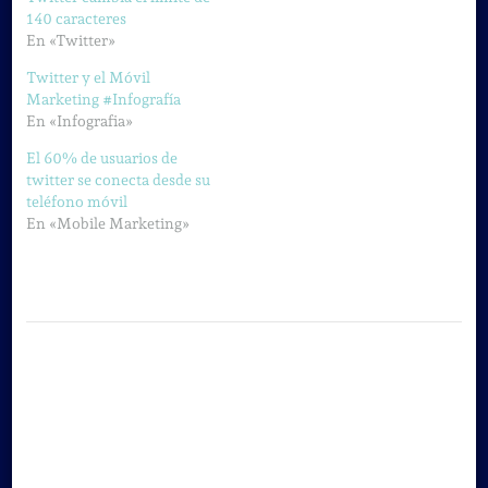
140 caracteres
En «Twitter»
Twitter y el Móvil
Marketing #Infografía
En «Infografia»
El 60% de usuarios de
twitter se conecta desde su
teléfono móvil
En «Mobile Marketing»