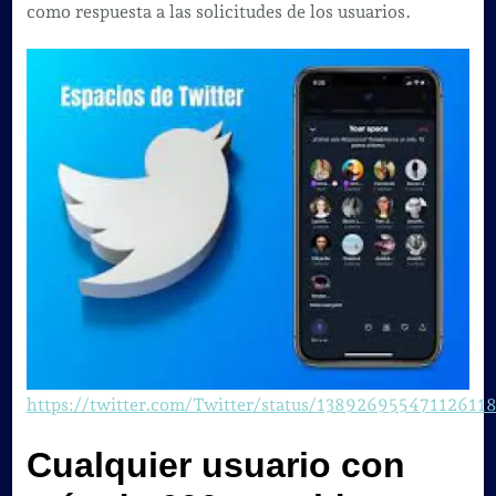
o
como respuesta a las solicitudes de los usuarios.
Salas
de
audio.
https://twitter.com/Twitter/status/13892695547112611
Cualquier usuario con