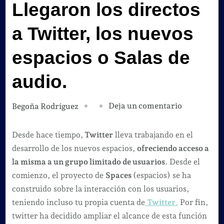
Llegaron los directos
a Twitter, los nuevos
espacios o Salas de
audio.
en
Deja un comentario
Begoña Rodríguez
Llegaron
los
Desde hace tiempo,
Twitter
lleva trabajando en el
directos
desarrollo de los nuevos espacios,
ofreciendo acceso a
a
la misma a un grupo limitado de usuarios
. Desde el
Twitter,
comienzo, el proyecto de
Spaces
(espacios) se ha
los
construido sobre la interacción con los usuarios,
nuevos
teniendo incluso tu propia cuenta de
Twitter
.
Por fin,
espacios
twitter ha decidido ampliar el alcance de esta función