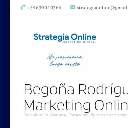
+34630040366
strategiaonline@gmai
Begoña Rodrígu
Marketing Onli
Consultora IA,Mentora, Formadora, Speaker internacion