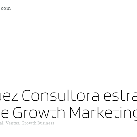
l.com
ez Consultora estra
ne Growth Marketin
al, Ventas, Growth Business