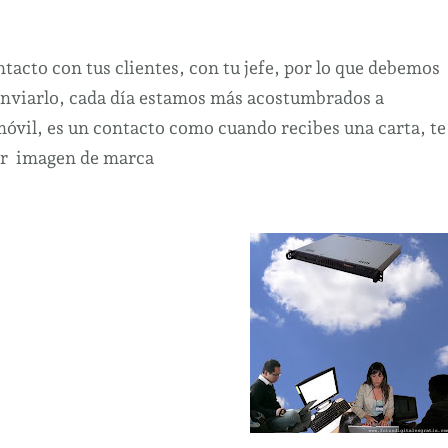
buen
e-
mail
tacto con tus clientes, con tu jefe, por lo que debemos
enviarlo, cada día estamos más acostumbrados a
móvil, es un contacto como cuando recibes una carta, te
er imagen de marca