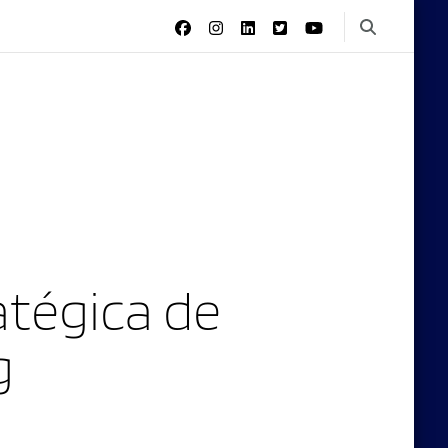
tégica de
g