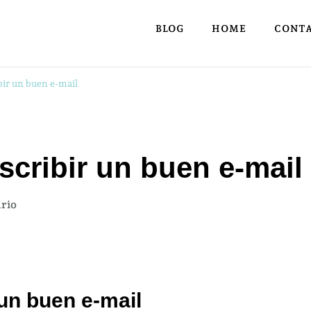
BLOG
HOME
CONT
bir un buen e-mail
scribir un buen e-mail
en
rio
Pasos
clave
para
escribir
 un buen e-mail
un