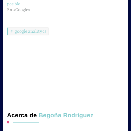
posible.
En «Google»
google analitycs
Acerca de
Begoña Rodríguez