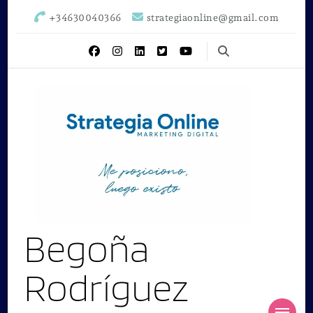
+34630040366
strategiaonline@gmail.com
Begoña
Rodríguez