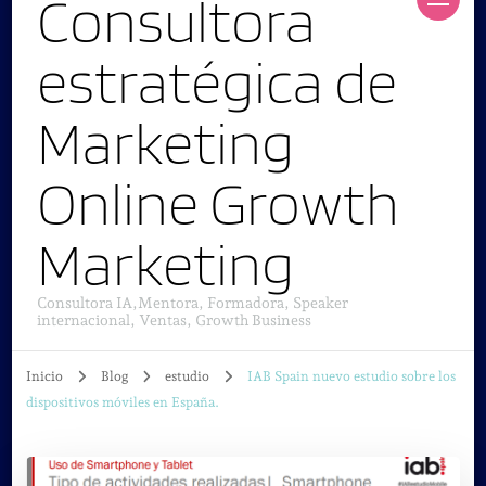
Consultora
estratégica de
Marketing
Online Growth
Marketing
Consultora IA,Mentora, Formadora, Speaker
internacional, Ventas, Growth Business
Inicio
Blog
estudio
IAB Spain nuevo estudio sobre los
dispositivos móviles en España.