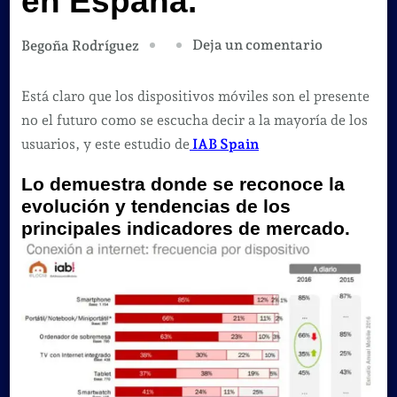
en España.
en
Deja un comentario
Begoña Rodríguez
IAB
Spain
Está claro que los dispositivos móviles son el presente
nuevo
no el futuro como se escucha decir a la mayoría de los
estudio
usuarios, y este estudio de
IAB Spain
sobre
Lo demuestra donde se reconoce la
los
evolución y tendencias de los
dispositivo
principales indicadores de mercado.
móviles
en
España.