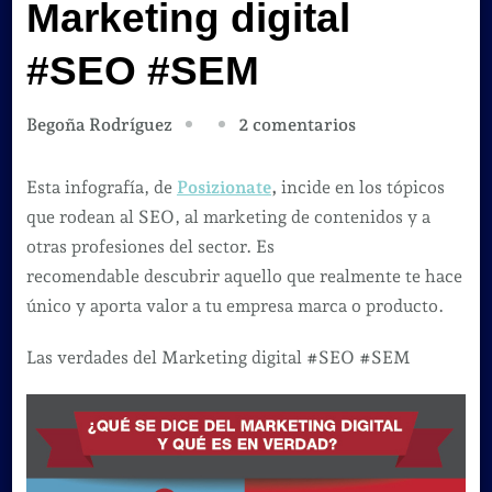
Marketing digital
#SEO #SEM
en
2 comentarios
Begoña Rodríguez
Las
verdades
Esta infografía, de
Posizionate
,
incide en los tópicos
del
que rodean al SEO, al marketing de contenidos y a
Marketing
otras profesiones del sector. Es
digital
recomendable descubrir aquello que realmente te hace
#SEO
único y aporta valor a tu empresa marca o producto.
#SEM
Las verdades del Marketing digital #SEO #SEM