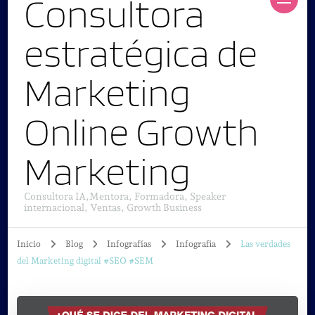
Consultora
estratégica de
Marketing
Online Growth
Marketing
Consultora IA,Mentora, Formadora, Speaker
internacional, Ventas, Growth Business
Inicio
Blog
Infografías
Infografia
Las verdades
del Marketing digital #SEO #SEM