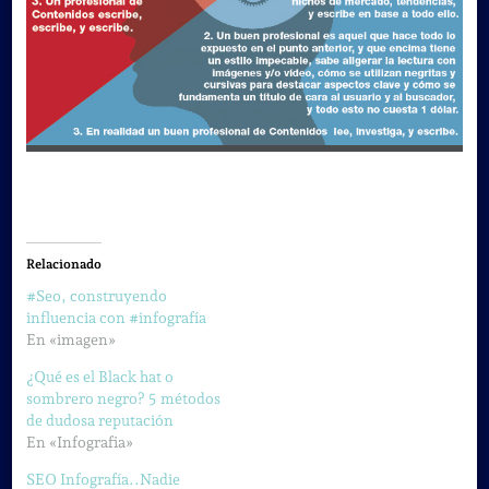
Relacionado
#Seo, construyendo
influencia con #infografía
En «imagen»
¿Qué es el Black hat o
sombrero negro? 5 métodos
de dudosa reputación
En «Infografia»
SEO Infografía..Nadie