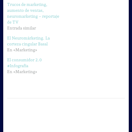
Trucos de marketing,
aumento de ventas,
neuromarketing – reportaje
de TV
Entrada similar
El Neuromárketing. La
corteza cingular Basal
En «Marketing»
El consumidor 2.0
#Infografía
En «Marketing»