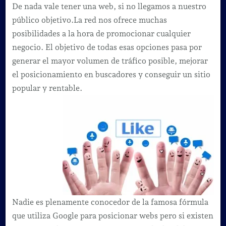
Tips
De nada vale tener una web, si no llegamos a nuestro
para
público objetivo.La red nos ofrece muchas
empezar
posibilidades a la hora de promocionar cualquier
a
negocio. El objetivo de todas esas opciones pasa por
promocion
generar el mayor volumen de tráfico posible, mejorar
tu
el posicionamiento en buscadores y conseguir un sitio
empresa
popular y rentable.
en
la
red
Nadie es plenamente conocedor de la famosa fórmula
que utiliza Google para posicionar webs pero si existen