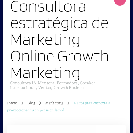
Consultora
estratégica de
Marketing
Online Growth
Marketing
Consultora IA,Mentora, Formadora, Speaker
internacional, Ventas, Growth Business
Inicio
Blog
Marketing
4 Tips para empezar a
promocionar tu empresa en la red