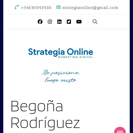
+34630040366
strategiaonline@gmail.com
Begoña
Rodríguez