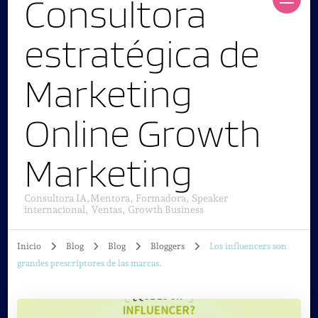
Consultora
estratégica de
Marketing
Online Growth
Marketing
Consultora IA,Mentora, Formadora, Speaker
internacional, Ventas, Growth Business
Inicio
Blog
Blog
Bloggers
Los influencers son
grandes prescriptores de las marcas.