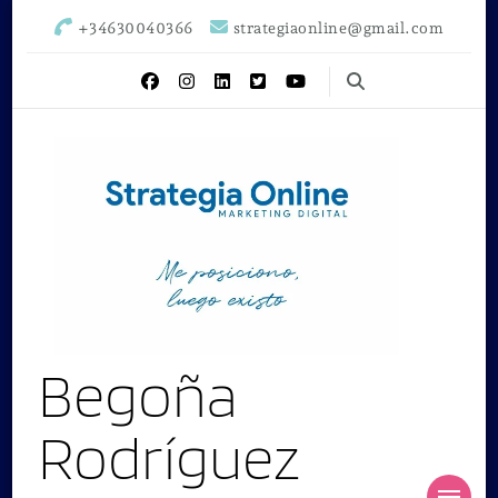
+34630040366
strategiaonline@gmail.com
Begoña
Rodríguez