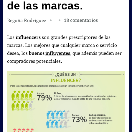
de las marcas.
en
18 comentarios
Begoña Rodríguez
Los
influencers
Los
influencers
son grandes prescriptores de las
son
marcas. Los mejores que cualquier marca o servicio
grandes
desea, los
buenos
influyentes
,
que además pueden ser
prescriptores
compradores potenciales.
de
las
marcas.