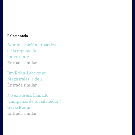
Relacionado
Administración proactiva
de la reputación es
importante
Entrada similar
Jim Rohn-Lecciones
Magistrales, 1 de 2
Entrada similar
No existe eso llamado
‘campañas de social media’ |
GeeksRoom
Entrada similar