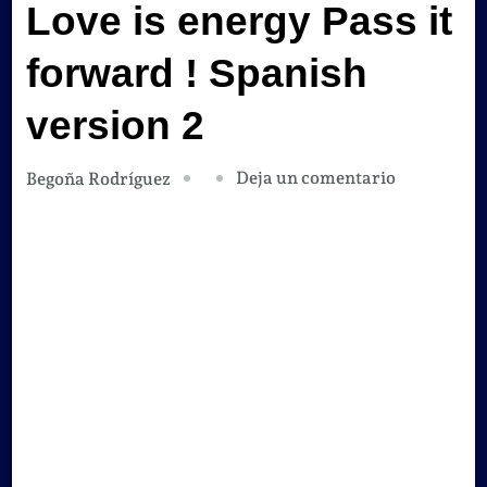
Love is energy Pass it
forward ! Spanish
version 2
en
Deja un comentario
Begoña Rodríguez
Love
is
energy
Pass
it
forward
!
Spanish
version
2