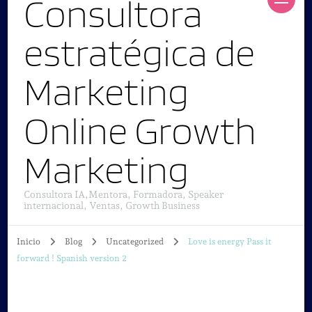
Consultora
estratégica de
Marketing
Online Growth
Marketing
Consultora IA,Mentora, Formadora, Speaker
internacional, Ventas, Growth Business
Inicio
Blog
Uncategorized
Love is energy Pass it
forward ! Spanish version 2