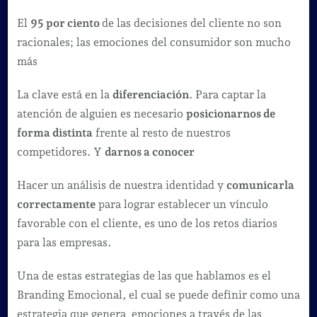
Marca
el
El
95 por ciento
de las decisiones del cliente no son
ser
racionales; las emociones del consumidor son mucho
y
más
sentir,
La clave está en la
diferenciación
. Para captar la
nos
atención de alguien es necesario
posicionarnos de
diferencia
forma distinta
frente al resto de nuestros
de
competidores. Y
darnos a conocer
las
piedras,
Hacer un análisis de nuestra identidad y
comunicarla
a
correctamente
para lograr establecer un vínculo
las
favorable con el cliente, es uno de los retos diarios
marcas
para las empresas.
también!
Una de estas estrategias de las que hablamos es el
Branding Emocional, el cual se puede definir como una
estrategia que genera emociones a través de las