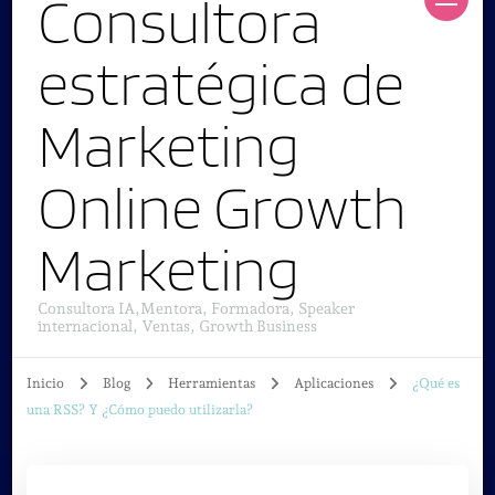
Consultora
estratégica de
Marketing
Online Growth
Marketing
Consultora IA,Mentora, Formadora, Speaker
internacional, Ventas, Growth Business
Inicio
Blog
Herramientas
Aplicaciones
¿Qué es
una RSS? Y ¿Cómo puedo utilizarla?