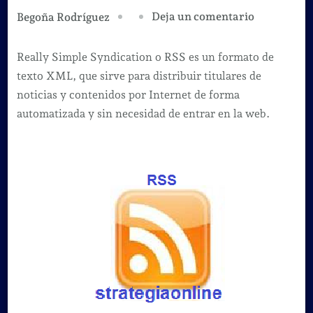
en
Deja un comentario
Begoña Rodríguez
¿Qué
es
Really Simple Syndication o RSS es un formato de
una
texto XML, que sirve para distribuir titulares de
RSS?
noticias y contenidos por Internet de forma
Y
automatizada y sin necesidad de entrar en la web.
¿Cómo
puedo
utilizarla?