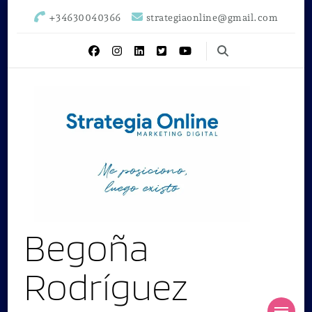
+34630040366
strategiaonline@gmail.com
Begoña
Rodríguez