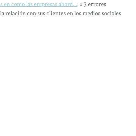
ONLINE:
 en como las empresas abord…
: » 3 errores
3
 relación con sus clientes en los medios sociales
errores
fundamentales
en
como
las
empresas
abord…