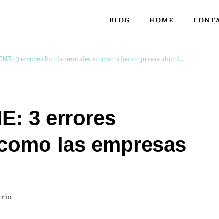
BLOG
HOME
CONT
E: 3 errores fundamentales en como las empresas abord…
: 3 errores
 como las empresas
en
rio
STRATEGIA