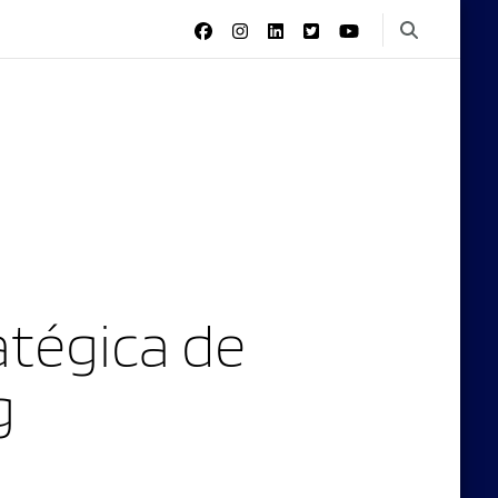
tégica de
g