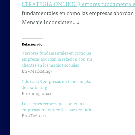
STRATEGIA ONLINE: 3 errores fundamentales
fundamentales en como las empresas abordan la
Mensaje inconsisten…»
Relacionado
3 errores fundamentales en como las
empresas abordan la relación con sus
clientes en los medios sociales
En «Marketing»
1 de cada 3 empresas no tiene un plan
de marketing
En «Infografia»
Los peores errores que cometen las
empresas en twitter tips para evitarlos
En «Twitter»