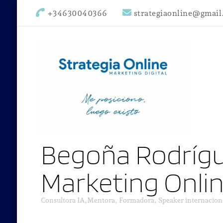
+34630040366
strategiaonline@gmai
Begoña Rodrígu
Marketing Onli
Consultora IA,Mentora, Formadora, Speaker internacion