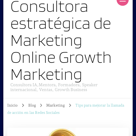
Consultora
estratégica de
Marketing
Online Growth
Marketing
Consultora IA,Mentora, Formadora, Speaker
internacional, Ventas, Growth Business
Inicio
Blog
Marketing
Tips para mejorar la llamada
de acción en las Redes Sociales