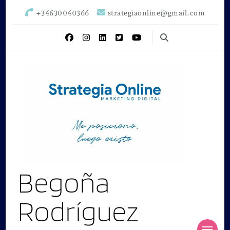
+34630040366
strategiaonline@gmail.com
Begoña
Rodríguez