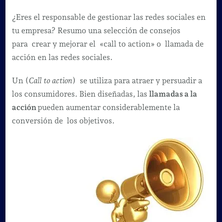
Tips
para
¿Eres el responsable de gestionar las redes sociales en
mejorar
tu empresa? Resumo una selección de consejos
la
para crear y mejorar el «call to action» o llamada de
llamada
acción en las redes sociales.
de
Un (
Call to action
) se utiliza para atraer y persuadir a
acción
los consumidores. Bien diseñadas, las
llamadas a la
en
acción
pueden aumentar considerablemente la
las
conversión de los objetivos.
Redes
Sociales