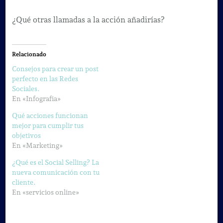
¿Qué otras llamadas a la acción añadirías?
Relacionado
Consejos para crear un post
perfecto en las Redes
Sociales.
En «Infografia»
Qué acciones funcionan
mejor para cumplir tus
objetivos
En «Marketing»
¿Qué es el Social Selling? La
nueva comunicación con tu
cliente.
En «servicios online»