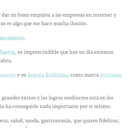
na
ria
 dar un buen empujón a las empresas en internet y
eada
cas es algo que me hace mucha ilusión.
ara
acer
no existes
.
ecer
 fuerte
, es imprescindible que hoy en día estemos
sicionar
labra.
uencers
y yo
Begoña Rodríguez
como marca
Strategia
arca
gital.
 grandes éxitos y los logros mediocres está en los
ria ha conseguido nada importante por si mismo.
leza, salud, moda, gastronomía, que quiere fidelizar,