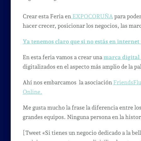
U
fe
Crear esta Feria en
EXPOCORUÑA
para poder
cr
hacer crecer, posicionar los negocios, las mar
p
h
Ya tenemos claro que si no estás en internet 
cr
En esta feria vamos a crear una
marca digital
y
po
digitalizados en el aspecto más amplio de la pa
tu
Ahí nos embarcamos la asociación
FriendsFl
m
di
Online.
Me gusta mucho la frase la diferencia entre los
grandes equipos. Ninguna persona en la histo
[Tweet «Si tienes un negocio dedicado a la bel