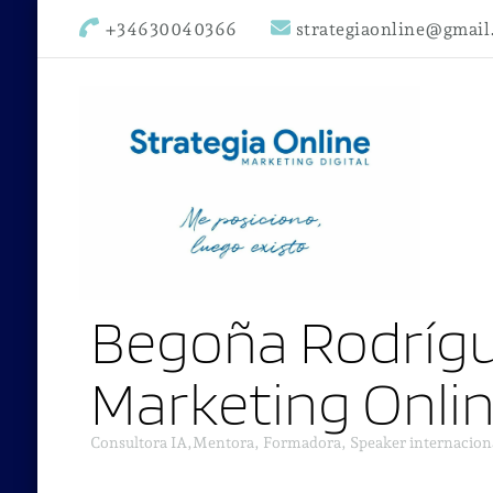
+34630040366
strategiaonline@gmai
Begoña Rodrígu
Marketing Onli
Consultora IA,Mentora, Formadora, Speaker internacion