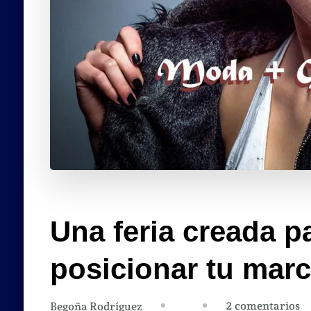
Una feria creada p
posicionar tu marca
e
2 comentarios
Begoña Rodríguez