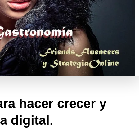
ara hacer crecer y
 digital.
n