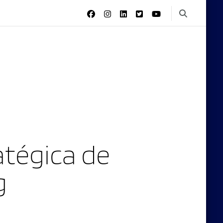
tégica de
g