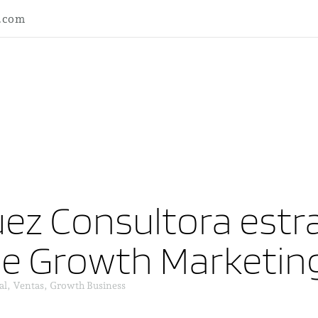
l.com
ez Consultora estra
ne Growth Marketin
al, Ventas, Growth Business