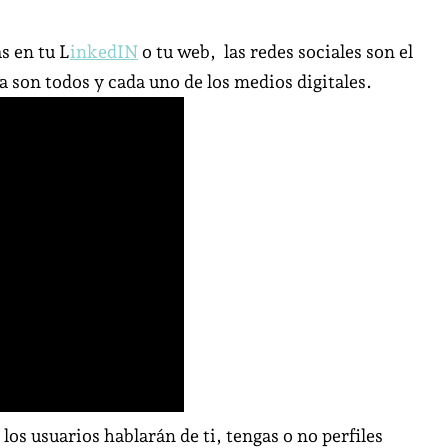
Branding
la
s en tu L
inkedIN
o tu web, las redes sociales son el
conexión
a son todos y cada uno de los medios digitales.
con
las
redes
sociales
profesionales
y
personales
, los usuarios hablarán de ti, tengas o no perfiles