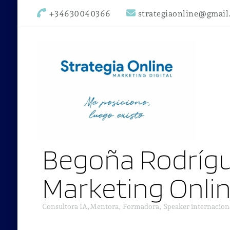
+34630040366
strategiaonline@gmai
Begoña Rodrígu
Marketing Onli
Consultora IA,Mentora, Formadora, Speaker internacion