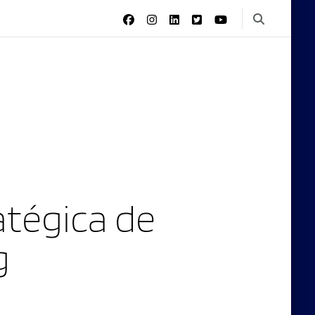
tégica de
g