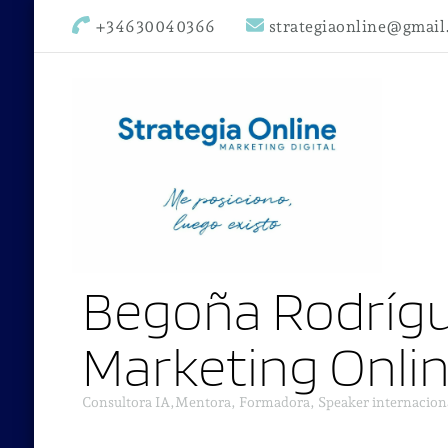
+34630040366
strategiaonline@gmai
Begoña Rodrígu
Marketing Onli
Consultora IA,Mentora, Formadora, Speaker internacion