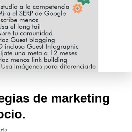
egias de marketing
ocio.
en
rio