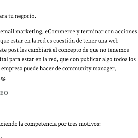
Las
mejores
ara tu negocio.
estrategias
de
s, email marketing, eCommerce y terminar con acciones
marketing
 que estar en la red es cuestión de tener una web
digital
, este post les cambiará el concepto de que no tenemos
para
al para estar en la red, que con publicar algo todos los
tu
e la empresa puede hacer de community manager,
negocio.
ing.
 SEO
haciendo la competencia por tres motivos: