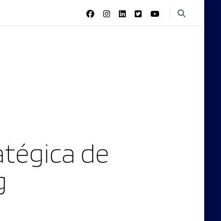
tégica de
g