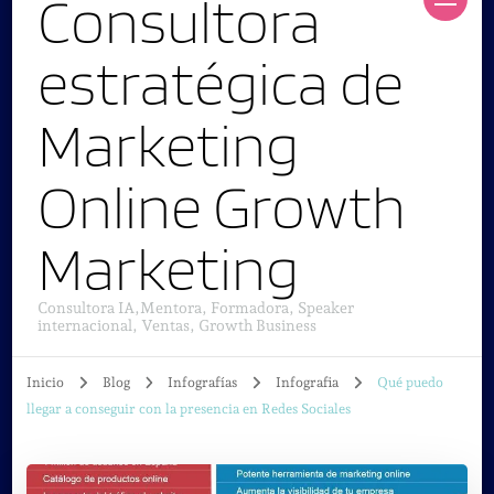
Consultora
estratégica de
Marketing
Online Growth
Marketing
Consultora IA,Mentora, Formadora, Speaker
internacional, Ventas, Growth Business
Inicio
Blog
Infografías
Infografia
Qué puedo
llegar a conseguir con la presencia en Redes Sociales