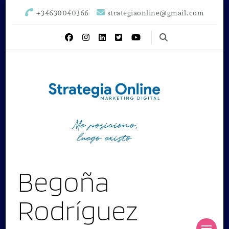
+34630040366
strategiaonline@gmail.com
Begoña
Rodríguez