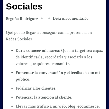
Sociales
en
Deja un comentario
Begoña Rodríguez
Qué
puedo
Qué puedo llegar a conseguir con la presencia en
llegar
Redes Sociales
a
Dar a conocer mi marca:
Que mi target sea capaz
conseguir
de identificarla, recordarla y asociarla a los
con
valores que quieres transmitir.
la
presencia
Fomentar la conversación y el feedback con mi
en
público.
Redes
Fidelizar a los clientes.
Sociales
Potenciar la atención al cliente.
Llevar más tráfico a mi web, blog, ecommerce,