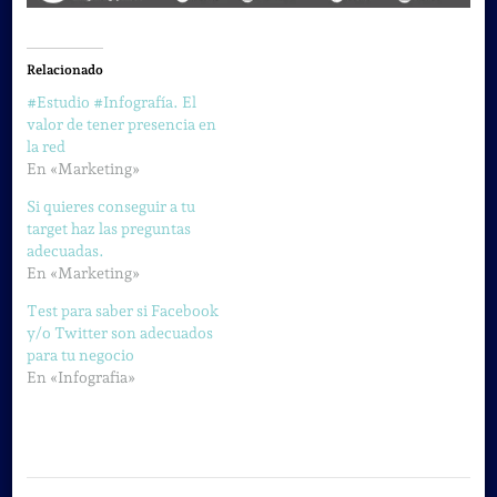
Relacionado
#Estudio #Infografía. El
valor de tener presencia en
la red
En «Marketing»
Si quieres conseguir a tu
target haz las preguntas
adecuadas.
En «Marketing»
Test para saber si Facebook
y/o Twitter son adecuados
para tu negocio
En «Infografia»