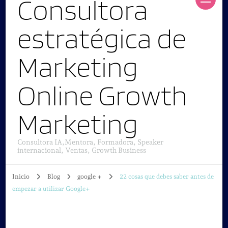
Consultora
estratégica de
Marketing
Online Growth
Marketing
Consultora IA,Mentora, Formadora, Speaker
internacional, Ventas, Growth Business
Inicio
Blog
google +
22 cosas que debes saber antes de
empezar a utilizar Google+