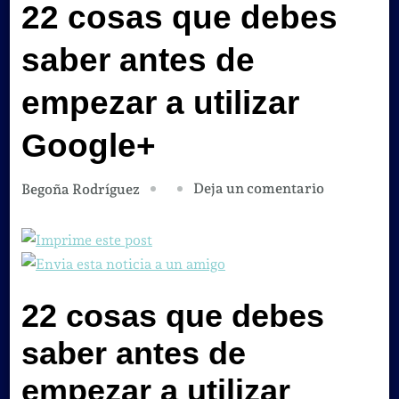
22 cosas que debes
saber antes de
empezar a utilizar
Google+
en
Deja un comentario
Begoña Rodríguez
22
cosas
que
debes
22 cosas que debes
saber
antes
saber antes de
de
empezar
empezar a utilizar