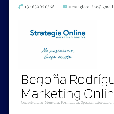
+34630040366
strategiaonline@gmai
Begoña Rodrígu
Marketing Onli
Consultora IA,Mentora, Formadora, Speaker internacion