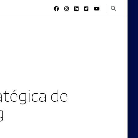
tégica de
g