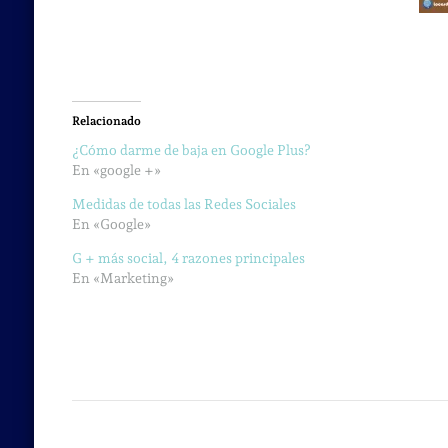
Relacionado
¿Cómo darme de baja en Google Plus?
En «google +»
Medidas de todas las Redes Sociales
En «Google»
G + más social, 4 razones principales
En «Marketing»