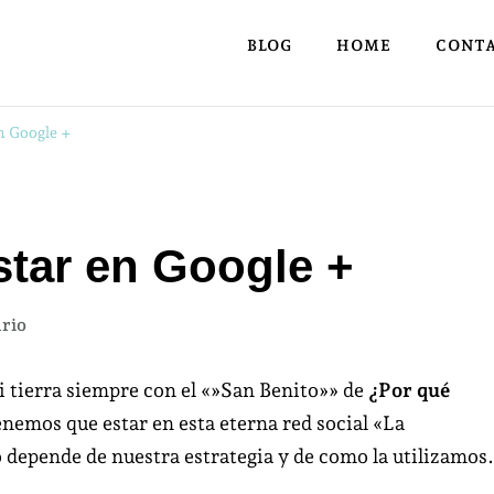
BLOG
HOME
CONT
n Google +
star en Google +
en
rio
20
Razones
mi tierra siempre con el «»San Benito»» de
¿Por qué
para
enemos que estar en esta eterna red social «La
estar
 depende de nuestra estrategia y de como la utilizamos.
en