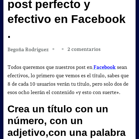
post perfecto y
efectivo en Facebook
.
en
2 comentarios
Begoña Rodríguez
5
pasos
Todos queremos que nuestros post en
Facebook
sean
para
efectivos, lo primero que vemos es el título, sabes que
crear
8 de cada 10 usuarios verán tu título, pero solo dos de
un
esos ocho leerán el contenido «y esto con suerte».
post
Crea un título con un
perfecto
y
número, con un
efectivo
adjetivo,con una palabra
en