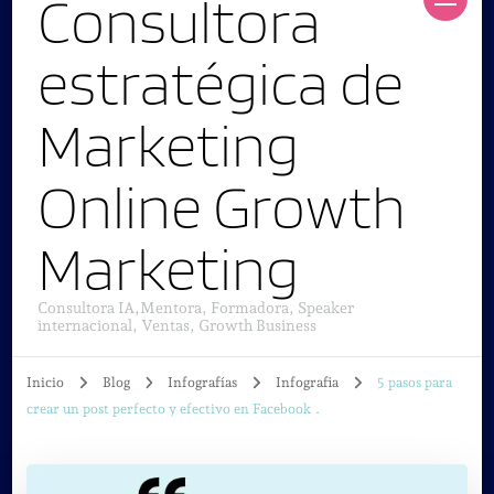
Consultora
estratégica de
Marketing
Online Growth
Marketing
Consultora IA,Mentora, Formadora, Speaker
internacional, Ventas, Growth Business
Inicio
Blog
Infografías
Infografia
5 pasos para
crear un post perfecto y efectivo en Facebook .