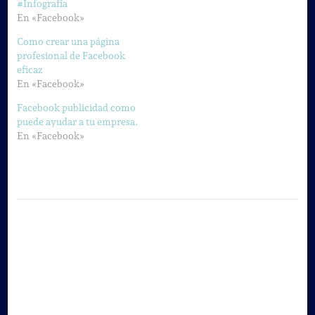
#Infografía
En «Facebook»
Como crear una página
profesional de Facebook
eficaz
En «Facebook»
Facebook publicidad como
puede ayudar a tu empresa.
En «Facebook»