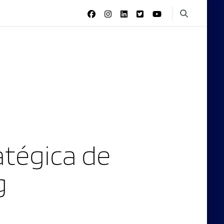
tégica de
g