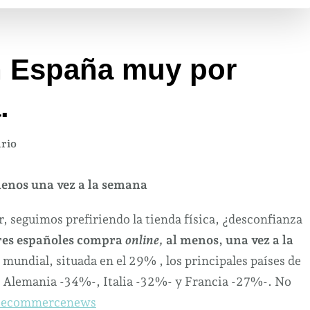
n España muy por
.
en
rio
Compras
online
enos una vez a la semana
en
España
, seguimos prefiriendo la tienda física, ¿desconfianza
muy
res españoles compra
online,
al menos, una vez a la
por
mundial, situada en el 29% , los principales países de
debajo
 Alemania -34%-, Italia -32%- y Francia -27%-. No
de
ecommercenews