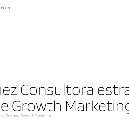
l.com
ez Consultora estra
ne Growth Marketin
al, Ventas, Growth Business