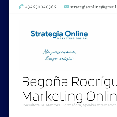
+34630040366
strategiaonline@gmai
Begoña Rodrígu
Marketing Onli
Consultora IA,Mentora, Formadora, Speaker internacion