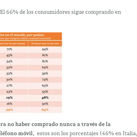
la
media.
El 66% de los consumidores sigue comprando en
ra no haber comprado nunca a través de la
eléfono móvil,
estos son los porcentajes
(46% en Italia