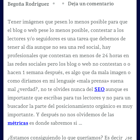
en
Deja un comentario
Begoña Rodríguez
Consejos
para
Tener imágenes que pesen lo menos posible para que
tener
el blog o web pese lo menos posible, contestar a los
mayor
lectores y/o seguidores es una tarea que debemos de
éxito
tener al día aunque no sea una red social, hay
en
profesionales que contestan en menos de 24 horas en
tu
las redes sociales pero los blog o web no contestan o o
blog.
hacen 1 semana después, es algo que da mala imagen o
como diríamos en mi lenguaje «mala prensa» suena
mal ¿verdad?, no te olvides nunca del
SEO
aunque es
importante que escribas para tus lectores y no para un
buscador la parte del posicionamiento orgánico es muy
importante. Y después no nos olvidemos de las
métricas
es donde sabremos si …
¿Estamos consiguiendo lo que queríamos? Es decir ¿se