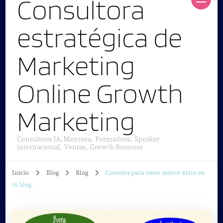
Consultora
estratégica de
Marketing
Online Growth
Marketing
Consultora IA,Mentora, Formadora, Speaker
internacional, Ventas, Growth Business
Inicio
Blog
Blog
Consejos para tener mayor éxito en
tu blog.