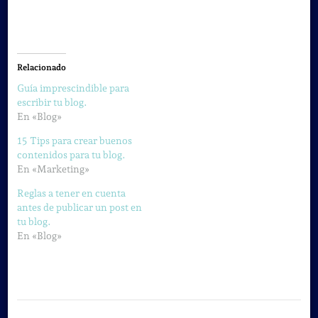
Relacionado
Guía imprescindible para
escribir tu blog.
En «Blog»
15 Tips para crear buenos
contenidos para tu blog.
En «Marketing»
Reglas a tener en cuenta
antes de publicar un post en
tu blog.
En «Blog»