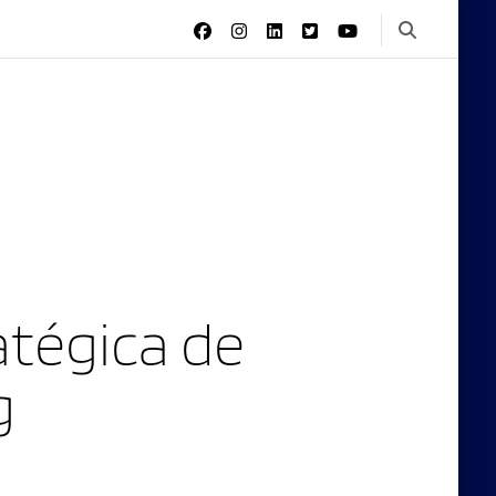
tégica de
g