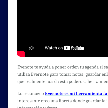
Evenote te ayuda a poner orden tu agenda si
utiliza Evernote para tomar notas, guardar en
que realmente nos da esta poderosa herramie
Lo reconozco
Evernote es mi herramienta fa
interesante creo una libreta donde guardar la 
información y datos.