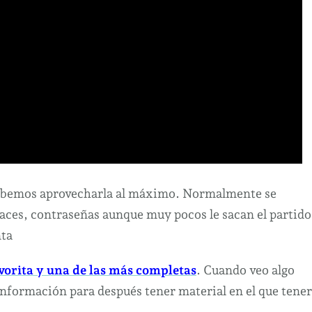
 sabemos aprovecharla al máximo. Normalmente se
laces, contraseñas aunque muy pocos le sacan el partido
nta
vorita y una de las más completas
. Cuando veo algo
información para después tener material en el que tener