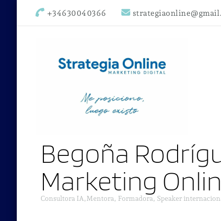
+34630040366
strategiaonline@gmai
Begoña Rodrígu
Marketing Onli
Consultora IA,Mentora, Formadora, Speaker internacion