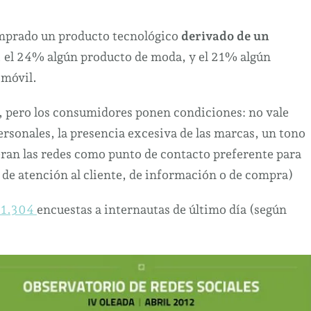
El
34
prado un producto tecnológico
derivado de un
por
s, el 24% algún producto de moda, y el 21% algún
ciento
 móvil.
de
usuarios
s, pero los consumidores ponen condiciones: no vale
de
ersonales, la presencia excesiva de las marcas, un tono
redes
ran las redes como punto de contacto preferente para
sociales
 de atención al cliente, de información o de compra)
ha
comprado
n 1.304
encuestas a internautas de último día (según
un
producto