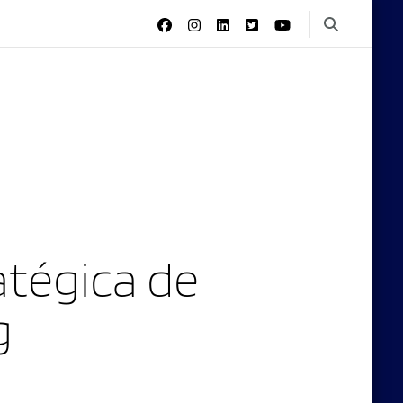
tégica de
g