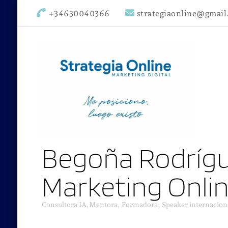
+34630040366
strategiaonline@gmai
Begoña Rodrígu
Marketing Onli
Consultora IA,Mentora, Formadora, Speaker internacion