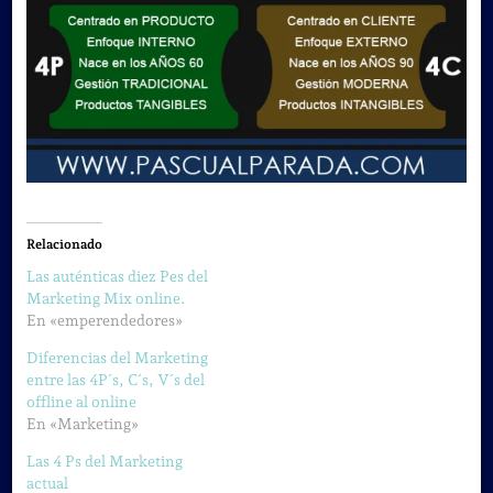
Relacionado
Las auténticas diez Pes del
Marketing Mix online.
En «emperendedores»
Diferencias del Marketing
entre las 4P´s, C´s, V´s del
offline al online
En «Marketing»
Las 4 Ps del Marketing
actual