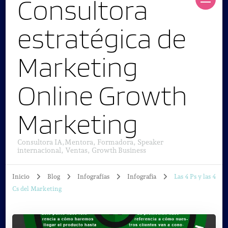
Consultora
estratégica de
Marketing
Online Growth
Marketing
Consultora IA,Mentora, Formadora, Speaker
internacional, Ventas, Growth Business
Inicio
Blog
Infografías
Infografia
Las 4 Ps y las 4
Cs del Marketing