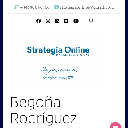
+34630040366
strategiaonline@gmail.com
Begoña
Rodríguez