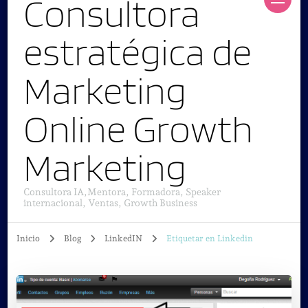
Consultora
estratégica de
Marketing
Online Growth
Marketing
Consultora IA,Mentora, Formadora, Speaker
internacional, Ventas, Growth Business
Inicio
Blog
LinkedIN
Etiquetar en Linkedin