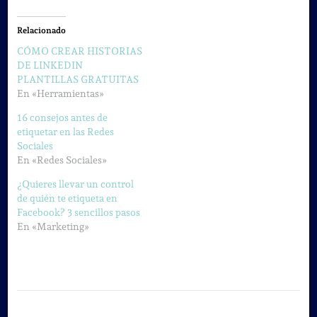
Relacionado
CÓMO CREAR HISTORIAS
DE LINKEDIN
PLANTILLAS GRATUITAS
En «Herramientas»
16 consejos antes de
etiquetar en las Redes
Sociales
En «Redes Sociales»
¿Quieres llevar un control
de quién te etiqueta en
Facebook? 3 sencillos pasos
En «Marketing»