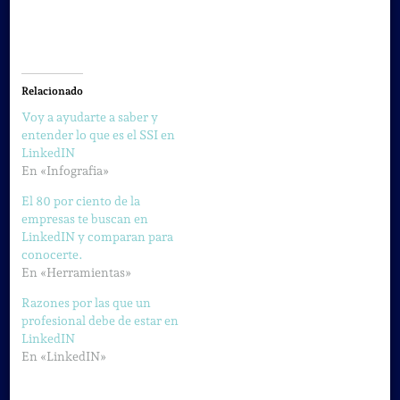
Relacionado
Voy a ayudarte a saber y
entender lo que es el SSI en
LinkedIN
En «Infografia»
El 80 por ciento de la
empresas te buscan en
LinkedIN y comparan para
conocerte.
En «Herramientas»
Razones por las que un
profesional debe de estar en
LinkedIN
En «LinkedIN»