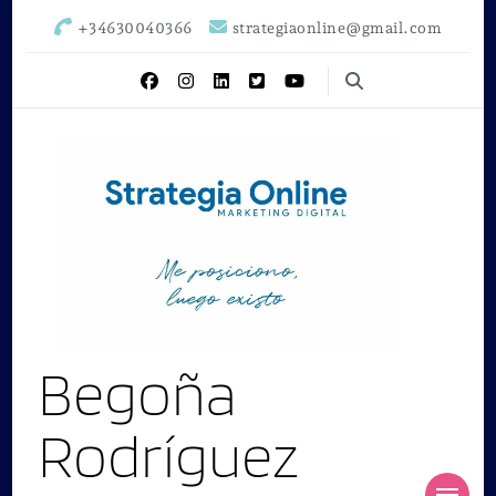
+34630040366
strategiaonline@gmail.com
Begoña
Rodríguez