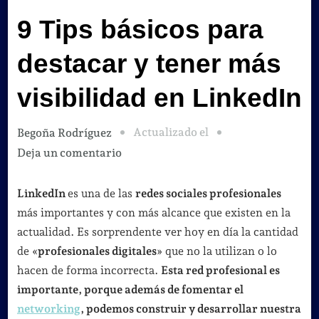
9 Tips básicos para
destacar y tener más
visibilidad en LinkedIn
Actualizado el
Begoña Rodríguez
en
Deja un comentario
9
Tips
LinkedIn
es una de las
redes sociales profesionales
básicos
más importantes y con más alcance que existen en la
para
actualidad. Es sorprendente ver hoy en día la cantidad
destacar
de «
profesionales digitales
» que no la utilizan o lo
y
hacen de forma incorrecta.
Esta red profesional es
tener
importante, porque además de fomentar el
más
networking
, podemos construir y desarrollar nuestra